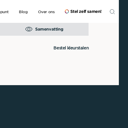
Stel zelf samen
!
ppunt
Blog
Over ons
Samenvatting
Bestel kleurstalen