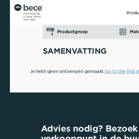
Produ
Productgroep
Mate
SAMENVATTING
Je hebt geen ontwerpen gemaakt
Go to the first 
Advies nodig? Bezoek
verkooppunt in de buu