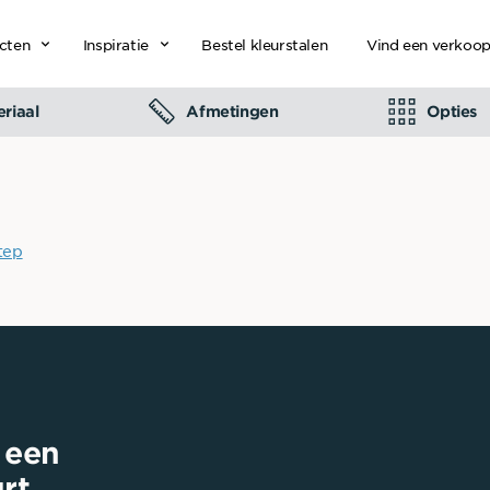
cten
Inspiratie
Bestel kleurstalen
Vind een verkoo
riaal
Afmetingen
Opties
step
 een
rt