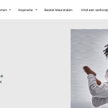
cten
Inspiratie
Bestel kleurstalen
Vind een verkoo
steraars
e
De
k