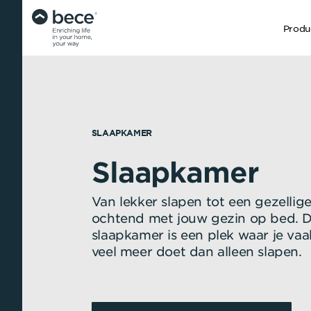
Produ
SLAAPKAMER
SLAAPKAMER
SLAAPKAMER
Slaapkamer
De beste verdui
Sfeermakers
Van lekker slapen tot een gezellig
ochtend met jouw gezin op bed. 
slaapkamer is een plek waar je vaa
veel meer doet dan alleen slapen.
Met verduisterende raamdecoratie
Met de juiste raamdecoratie op de
gaat je slaapkamer in no-time van
slaapkamer creëer je de sfeer die