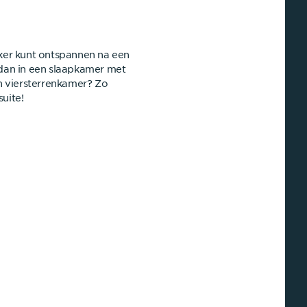
kker kunt ontspannen na een
 dan in een slaapkamer met
en viersterrenkamer? Zo
uite!