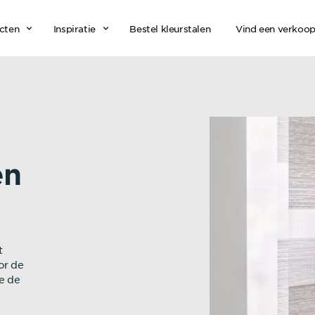
cten
Inspiratie
Bestel kleurstalen
Vind een verkoo
en
t
or de
e de