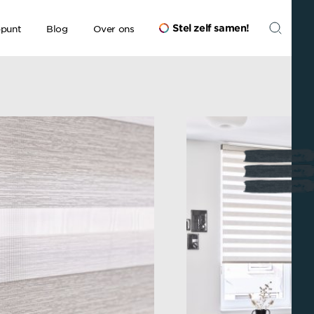
Stel zelf samen
!
ppunt
Blog
Over ons