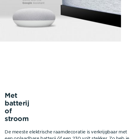
Met
batterij
of
stroom
De meeste elektrische raamdecoratie is verkrijgbaar met
een oplaadbare batterij óf een 230 volt stekker. Zo heb je