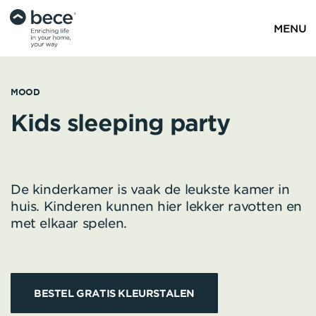
MENU
MOOD
MOOD
MOOD
Kids sleeping party
Van peuter tot
Slaap lekker!
De kinderkamer is vaak de leukste kamer in
huis. Kinderen kunnen hier lekker ravotten en
tiener
met elkaar spelen.
Van peuter naar kleuterkamer tot
Kinderen slapen beter in een donkere
tienerkamer: een leuke kinderkamer creëer je
slaapkamer. Kies voor verduisterende stoffen
eenvoudig met vrolijke kleuren en toffe
in de kinderkamer voor een optimale
BESTEL GRATIS KLEURSTALEN
prints.
nachtrust.