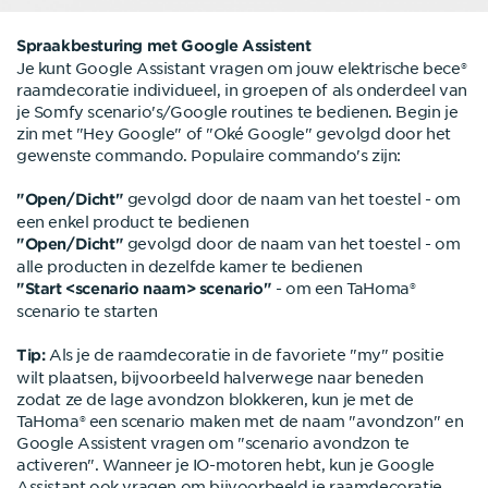
Spraakbesturing met Google Assistent
Je kunt Google Assistant vragen om jouw elektrische bece®
raamdecoratie individueel, in groepen of als onderdeel van
je Somfy scenario's/Google routines te bedienen. Begin je
zin met "Hey Google" of "Oké Google" gevolgd door het
gewenste commando. Populaire commando's zijn:
gevolgd door de naam van het toestel - om
"Open/Dicht"
een enkel product te bedienen
gevolgd door de naam van het toestel - om
"Open/Dicht"
alle producten in dezelfde kamer te bedienen
- om een TaHoma®
"Start <scenario naam> scenario"
scenario te starten
Als je de raamdecoratie in de favoriete "my" positie
Tip:
wilt plaatsen, bijvoorbeeld halverwege naar beneden
zodat ze de lage avondzon blokkeren, kun je met de
TaHoma® een scenario maken met de naam "avondzon" en
Google Assistent vragen om "scenario avondzon te
activeren". Wanneer je IO-motoren hebt, kun je Google
Assistant ook vragen om bijvoorbeeld je raamdecoratie