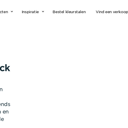
cten
Inspiratie
Bestel kleurstalen
Vind een verkoo
ck
in
tends
n en
de