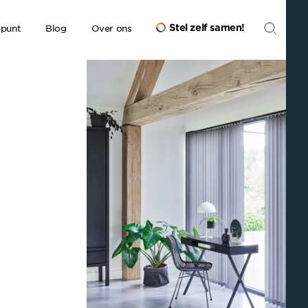
Stel zelf samen
!
ppunt
Blog
Over ons